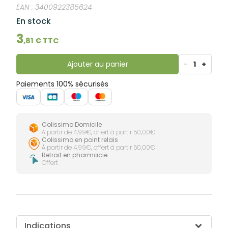
lourdes
EAN :
3400922385624
Gencives
En stock
Hygiène
bucco-
3
dentaire
,
81
€ TTC
Ajouter au panier
-
1
+
Paiements 100% sécurisés
Colissimo Domicile
À partir de 4,99€, offert à partir 50,00€
Colissimo en point relais
À partir de 4,99€, offert à partir 50,00€
Retrait en pharmacie
Offert
Indications