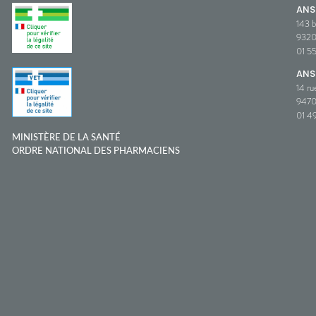
AN
143 b
932
01 5
ANS
14 ru
9470
01 49
MINISTÈRE DE LA SANTÉ
ORDRE NATIONAL DES PHARMACIENS