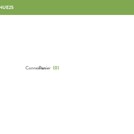
NUE25
Connexion
Panier
(
0
)