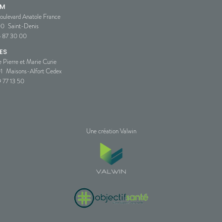
SM
oulevard Anatole France
00
Saint-Denis
5 87 30 00
ES
e Pierre et Marie Curie
1
Maisons-Alfort Cedex
 77 13 50
Une création Valwin