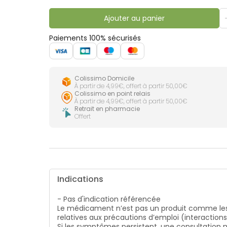
lourdes
Gencives
Ajouter au panier
Hygiène
bucco-
dentaire
Paiements 100% sécurisés
Colissimo Domicile
À partir de 4,99€, offert à partir 50,00€
Colissimo en point relais
À partir de 4,99€, offert à partir 50,00€
Retrait en pharmacie
Offert
Indications
- Pas d'indication référencée
Le médicament n’est pas un produit comme les
relatives aux précautions d’emploi (interaction
Si les symptômes persistent, une consultatio