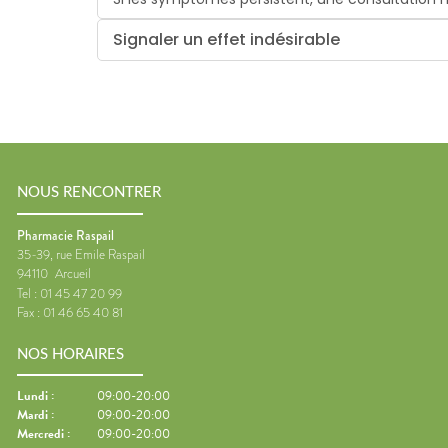
Signaler un effet indésirable
NOUS RENCONTRER
Pharmacie Raspail
35-39, rue Emile Raspail
94110
Arcueil
Tel :
01 45 47 20 99
Fax :
01 46 65 40 81
NOS HORAIRES
Lundi
:
09:00-20:00
Mardi
:
09:00-20:00
Mercredi
:
09:00-20:00