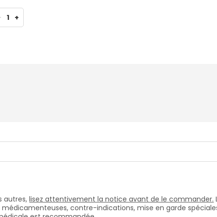
-
1
+
 autres,
lisez attentivement la notice avant de le commander.
s médicamenteuses, contre-indications, mise en garde spéciales, e
n médicale est recommandée.