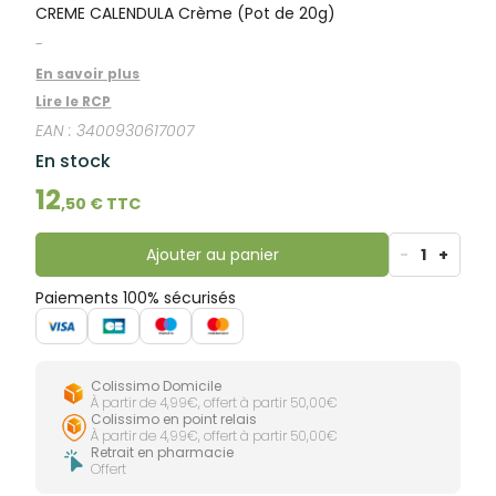
lourdes
CREME CALENDULA Crème (Pot de 20g)
Gencives
-
Hygiène
bucco-
En savoir plus
dentaire
Lire le RCP
EAN :
3400930617007
En stock
12
,
50
€ TTC
Ajouter au panier
-
1
+
Paiements 100% sécurisés
Colissimo Domicile
À partir de 4,99€, offert à partir 50,00€
Colissimo en point relais
À partir de 4,99€, offert à partir 50,00€
Retrait en pharmacie
Offert