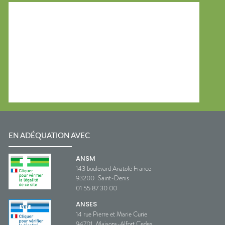
EN ADÉQUATION AVEC
ANSM
143 boulevard Anatole France
93200
Saint-Denis
01 55 87 30 00
ANSES
14 rue Pierre et Marie Curie
94701
Maisons-Alfort Cedex