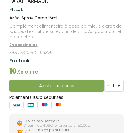
PARAPHARMACIE
lourdes
Gencives
PILEJE
Hygiène
bucco-
Azéol Spray Gorge 15ml
dentaire
Complément alimentaire à base de miel, d'extrait de
sauge, d'extrait de sureau et de zinc. Au goût naturel
de menthe.
En savoir plus
EAN :
3401562465875
En stock
10
,
90
€ TTC
Ajouter au panier
-
1
+
Paiements 100% sécurisés
Colissimo Domicile
À partir de 4,99€, offert à partir 50,00€
Colissimo en point relais