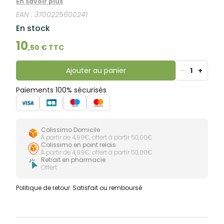
lourdes
En savoir plus
Gencives
EAN :
3700225600241
Hygiène
En stock
bucco-
dentaire
10
,
50
€ TTC
Ajouter au panier
-
1
+
Paiements 100% sécurisés
Colissimo Domicile
À partir de 4,99€, offert à partir 50,00€
Colissimo en point relais
À partir de 4,99€, offert à partir 50,00€
Retrait en pharmacie
Offert
Politique de retour
Satisfait ou remboursé