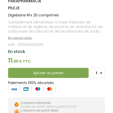
PARAPHARMACIE
lourdes
Gencives
PILEJE
Hygiène
bucco-
Digebiane RFx 20 comprimés
dentaire
Complément alimentaire à base d’extraits de
mélisse et de réglisse, de pectine, de vitamine B2, de
carbonate de calcium et de bicarbonate de sodium.
Avec édulcorants. Goût menthe.
En savoir plus
EAN :
3701145650255
En stock
11
,
99
€ TTC
Ajouter au panier
-
1
+
Paiements 100% sécurisés
Colissimo Domicile
À partir de 4,99€, offert à partir 50,00€
Colissimo en point relais