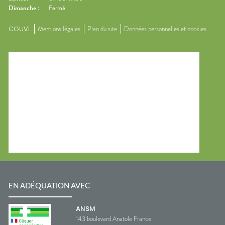
Dimanche
:
Fermé
CGUVL
Mentions légales
Plan du site
Données personnelles et cookies
EN ADÉQUATION AVEC
ANSM
143 boulevard Anatole France