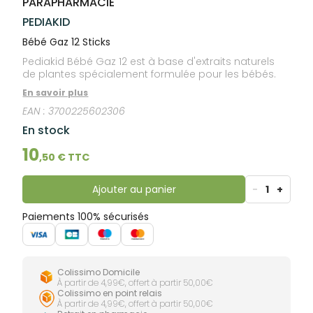
PARAPHARMACIE
lourdes
Gencives
PEDIAKID
Hygiène
bucco-
Bébé Gaz 12 Sticks
dentaire
Pediakid Bébé Gaz 12 est à base d'extraits naturels
de plantes spécialement formulée pour les bébés.
En savoir plus
EAN :
3700225602306
En stock
10
,
50
€ TTC
Ajouter au panier
-
1
+
Paiements 100% sécurisés
Colissimo Domicile
À partir de 4,99€, offert à partir 50,00€
Colissimo en point relais
À partir de 4,99€, offert à partir 50,00€