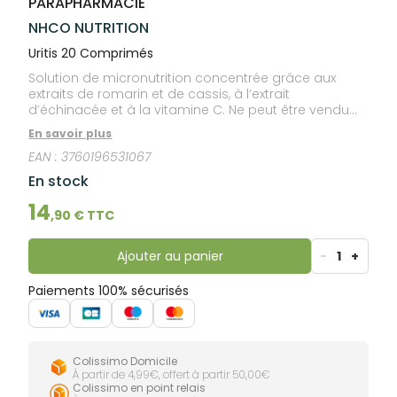
PARAPHARMACIE
lourdes
Gencives
NHCO NUTRITION
Hygiène
bucco-
Uritis 20 Comprimés
dentaire
Solution de micronutrition concentrée grâce aux
extraits de romarin et de cassis, à l’extrait
d’échinacée et à la vitamine C. Ne peut être vendu
que par un distributeur agréé.
En savoir plus
EAN :
3760196531067
En stock
14
,
90
€ TTC
Ajouter au panier
-
1
+
Paiements 100% sécurisés
Colissimo Domicile
À partir de 4,99€, offert à partir 50,00€
Colissimo en point relais