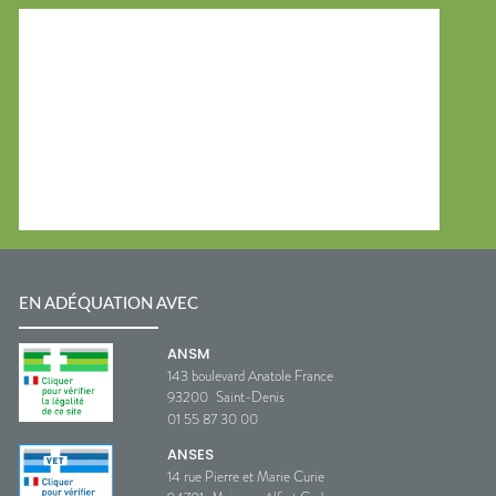
EN ADÉQUATION AVEC
ANSM
143 boulevard Anatole France
93200
Saint-Denis
01 55 87 30 00
ANSES
14 rue Pierre et Marie Curie