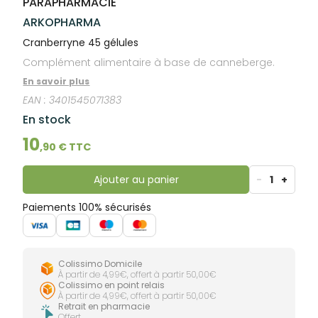
PARAPHARMACIE
lourdes
Gencives
ARKOPHARMA
Hygiène
bucco-
Cranberryne 45 gélules
dentaire
Complément alimentaire à base de canneberge.
En savoir plus
EAN :
3401545071383
En stock
10
,
90
€ TTC
Ajouter au panier
-
1
+
Paiements 100% sécurisés
Colissimo Domicile
À partir de 4,99€, offert à partir 50,00€
Colissimo en point relais
À partir de 4,99€, offert à partir 50,00€
Retrait en pharmacie
Offert