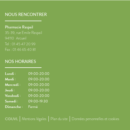
NOUS RENCONTRER
Pharmacie Raspail
35-39, rue Emile Raspail
94110
Arcueil
Tel :
01 45 47 20 99
Fax :
01 46 65 40 81
NOS HORAIRES
Lundi
:
09:00-20:00
Mardi
:
09:00-20:00
Mercredi
:
09:00-20:00
Jeudi
:
09:00-20:00
Vendredi
:
09:00-20:00
Samedi
:
09:00-19:30
Dimanche
:
Fermé
CGUVL
Mentions légales
Plan du site
Données personnelles et cookies