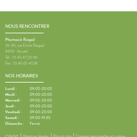
NOUS RENCONTRER
Pharmacie Raspail
35-39, rue Emile Raspail
94110
Arcueil
Tel :
01 45 47 20 99
Fax :
01 46 65 40 81
NOS HORAIRES
Lundi
:
09:00-20:00
Mardi
:
09:00-20:00
Mercredi
:
09:00-20:00
Jeudi
:
09:00-20:00
Vendredi
:
09:00-20:00
Samedi
:
09:00-19:30
Dimanche
:
Fermé
CGUVL
Mentions légales
Plan du site
Données personnelles et cookies