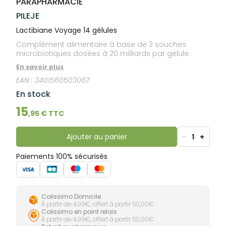
PARAPHARMACIE
lourdes
Gencives
PILEJE
Hygiène
bucco-
Lactibiane Voyage 14 gélules
dentaire
Complément alimentaire à base de 3 souches
microbiotiques dosées à 20 milliards par gélule.
En savoir plus
EAN :
3401560503067
En stock
15
,
95
€ TTC
Ajouter au panier
-
1
+
Paiements 100% sécurisés
Colissimo Domicile
À partir de 4,99€, offert à partir 50,00€
Colissimo en point relais
À partir de 4,99€, offert à partir 50,00€