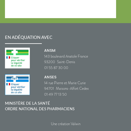
EN ADÉQUATION AVEC
ANSM
143 boulevard Anatole France
93200
Saint-Denis
01 55 87 30 00
ANSES
14 rue Pierre et Marie Curie
94701
Maisons-Alfort Cedex
01 49 77 13 50
MINISTÈRE DE LA SANTÉ
ORDRE NATIONAL DES PHARMACIENS
Une création Valwin