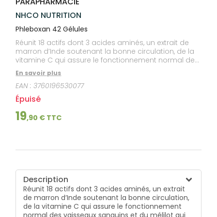
PARAPHARMACIE
lourdes
Gencives
NHCO NUTRITION
Hygiène
bucco-
Phleboxan 42 Gélules
dentaire
Réunit 18 actifs dont 3 acides aminés, un extrait de
marron d’Inde soutenant la bonne circulation, de la
vitamine C qui assure le fonctionnement normal des
vaisseaux sanguins et du mélilot qui contribue à la
En savoir plus
sensation de jambes légères. Ne peut être vendu
EAN :
3760196530077
que par un distributeur agréé.
Épuisé
19
,
90
€ TTC
Description
Réunit 18 actifs dont 3 acides aminés, un extrait
de marron d’Inde soutenant la bonne circulation,
de la vitamine C qui assure le fonctionnement
normal des vaisseaux sanguins et du mélilot qui