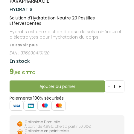
PARAPHARMACIE
lourdes
Gencives
HYDRATIS
Hygiène
bucco-
Solution d'Hydratation Neutre 20 Pastilles
dentaire
Effervescentes
Hydratis est une solution à base de sels minéraux et
d'électrolytes pour l'hydratation du corps.
En savoir plus
EAN :
3760304101120
En stock
9
,
90
€ TTC
Ajouter au panier
-
1
+
Paiements 100% sécurisés
Colissimo Domicile
À partir de 4,99€, offert à partir 50,00€
Colissimo en point relais