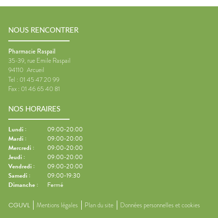
NOUS RENCONTRER
Pharmacie Raspail
35-39, rue Emile Raspail
94110
Arcueil
Tel :
01 45 47 20 99
Fax :
01 46 65 40 81
NOS HORAIRES
Lundi
:
09:00-20:00
Mardi
:
09:00-20:00
Mercredi
:
09:00-20:00
Jeudi
:
09:00-20:00
Vendredi
:
09:00-20:00
Samedi
:
09:00-19:30
Dimanche
:
Fermé
CGUVL
Mentions légales
Plan du site
Données personnelles et cookies