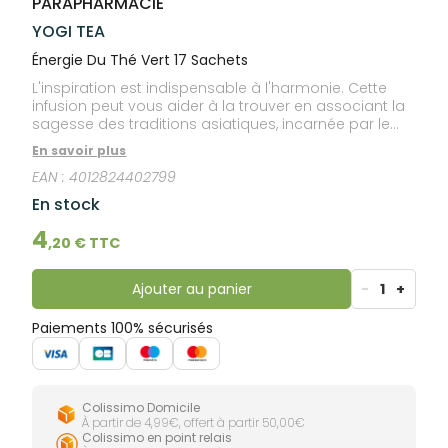
PARAPHARMACIE
lourdes
Gencives
YOGI TEA
Hygiène
bucco-
Énergie Du Thé Vert 17 Sachets
dentaire
L'inspiration est indispensable à l'harmonie. Cette
infusion peut vous aider à la trouver en associant la
sagesse des traditions asiatiques, incarnée par le
thé vert et le kombucha, à la fraîcheur de la
En savoir plus
citronnelle, de la menthe poivrée et des fleurs de
EAN :
4012824402799
sureau. Les arômes sont équilibrés. Une infusion
fantastique pour affronter les difficultés – ou à
En stock
savourer simplement pour se détendre.
4
,
20
€ TTC
Ajouter au panier
-
1
+
Paiements 100% sécurisés
Colissimo Domicile
À partir de 4,99€, offert à partir 50,00€
Colissimo en point relais