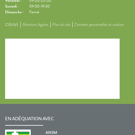
Vendredi
:
09:00-20:00
Samedi
:
09:00-19:30
Dimanche
:
Fermé
CGUVL
Mentions légales
Plan du site
Données personnelles et cookies
EN ADÉQUATION AVEC
ANSM