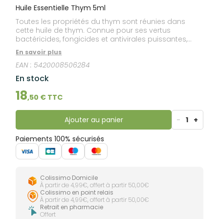
lourdes
Gencives
Huile Essentielle Thym 5ml
Hygiène
Toutes les propriétés du thym sont réunies dans
bucco-
cette huile de thym. Connue pour ses vertus
dentaire
bactéricides, fongicides et antivirales puissantes,
l'huile de thym aidera votre organisme à se défendre
En savoir plus
contre les bactéries et virus.
EAN :
5420008506284
En stock
18
,
50
€ TTC
Ajouter au panier
-
1
+
Paiements 100% sécurisés
Colissimo Domicile
À partir de 4,99€, offert à partir 50,00€
Colissimo en point relais
À partir de 4,99€, offert à partir 50,00€
Retrait en pharmacie
Offert