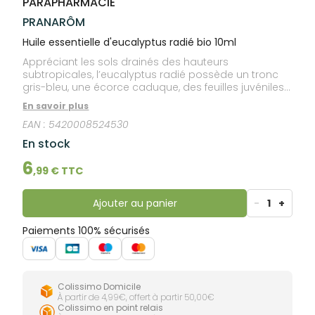
PARAPHARMACIE
lourdes
Gencives
PRANARÔM
Hygiène
bucco-
Huile essentielle d'eucalyptus radié bio 10ml
dentaire
Appréciant les sols drainés des hauteurs
subtropicales, l’eucalyptus radié possède un tronc
gris-bleu, une écorce caduque, des feuilles juvéniles
arrondies et des feuilles adultes lancéolées. Les
En savoir plus
aborigènes d’Australie utilisent les feuilles à l’état frais
EAN :
5420008524530
pour panser leurs plaies.
En stock
6
,
99
€ TTC
Ajouter au panier
-
1
+
Paiements 100% sécurisés
Colissimo Domicile
À partir de 4,99€, offert à partir 50,00€
Colissimo en point relais