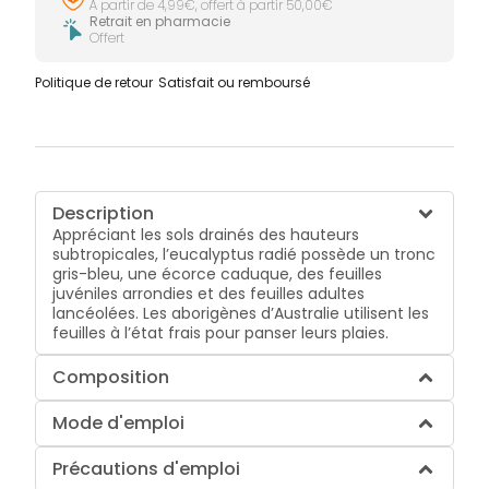
À partir de 4,99€, offert à partir 50,00€
Retrait en pharmacie
Offert
Politique de retour
Satisfait ou remboursé
Description
Appréciant les sols drainés des hauteurs
subtropicales, l’eucalyptus radié possède un tronc
gris-bleu, une écorce caduque, des feuilles
juvéniles arrondies et des feuilles adultes
lancéolées. Les aborigènes d’Australie utilisent les
feuilles à l’état frais pour panser leurs plaies.
Composition
Mode d'emploi
Précautions d'emploi