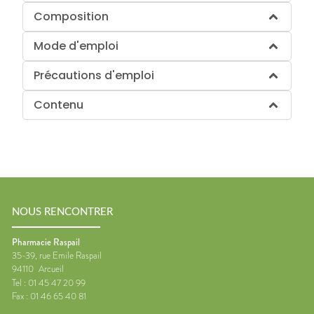
Composition
Mode d'emploi
Précautions d'emploi
Contenu
NOUS RENCONTRER
Pharmacie Raspail
35-39, rue Emile Raspail
94110
Arcueil
Tel :
01 45 47 20 99
Fax :
01 46 65 40 81