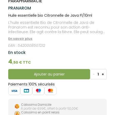
PARAPHARMACIE
lourdes
Gencives
PRANAROM
Hygiène
bucco-
Huile essentielle bio Citronnelle de Java Fl/10ml
dentaire
L'huile essentielle Bio de Citronnelle de Java de
Pranarom est reconnu pour son action anti-
infectieuse. Elle agit contre la fièvre. Elle peut soulager
aussi les rhumatismes, l'athrite et les tendinite, ainsi
En savoir plus
que les douleurs musculaires. Son parfum de
EAN :
5420008507212
citronnelle, lui confère un pouvoir répulsif auprès des
moustiques et des insectes. Vous pouvez aussi
En stock
utiliser cette huile pour soulager les pioqûres
d'insectes. Elle s'utilise souvent en diffusion pour
4
,
50
€ TTC
purifier l'air atmosphérique.
Ajouter au panier
-
1
+
Paiements 100% sécurisés
Colissimo Domicile
À partir de 4,99€, offert à partir 50,00€
Colissimo en point relais