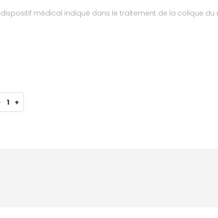
positif médical indiqué dans le traitement de la colique du no
-
1
+