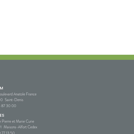
SM
oulevard Anatole France
00
Saint-Denis
5 87 30 00
ES
e Pierre et Marie Curie
1
Maisons-Alfort Cedex
 77 13 50