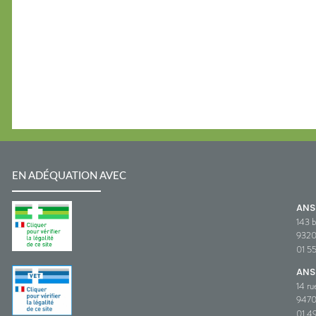
EN ADÉQUATION AVEC
AN
143 b
932
01 5
ANS
14 ru
9470
01 49