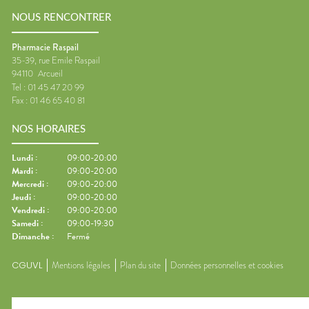
NOUS RENCONTRER
Pharmacie Raspail
35-39, rue Emile Raspail
94110
Arcueil
Tel :
01 45 47 20 99
Fax :
01 46 65 40 81
NOS HORAIRES
Lundi
:
09:00-20:00
Mardi
:
09:00-20:00
Mercredi
:
09:00-20:00
Jeudi
:
09:00-20:00
Vendredi
:
09:00-20:00
Samedi
:
09:00-19:30
Dimanche
:
Fermé
CGUVL
Mentions légales
Plan du site
Données personnelles et cookies