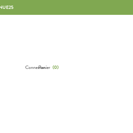
NUE25
Connexion
Panier
(
0
)