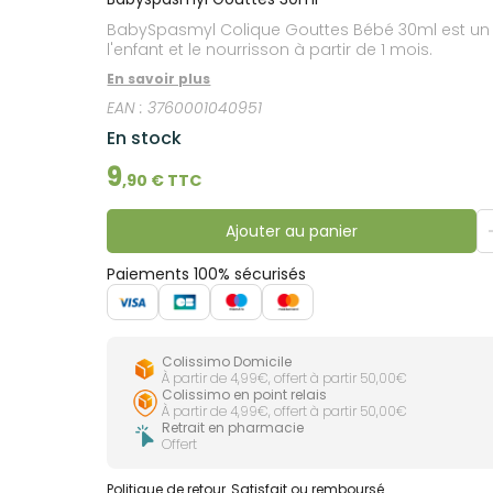
lourdes
Gencives
BabySpasmyl Colique Gouttes Bébé 30ml est un dis
Hygiène
l'enfant et le nourrisson à partir de 1 mois.
bucco-
dentaire
En savoir plus
EAN :
3760001040951
En stock
9
,
90
€ TTC
Ajouter au panier
Paiements 100% sécurisés
Colissimo Domicile
À partir de 4,99€, offert à partir 50,00€
Colissimo en point relais
À partir de 4,99€, offert à partir 50,00€
Retrait en pharmacie
Offert
Politique de retour
Satisfait ou remboursé