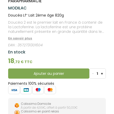
PARAPHARMACIE
lourdes
Gencives
MODILAC
Hygiène
bucco-
Doucéa Lf⁺ Lait 2ème âge 820g
dentaire
Doucéa 2 est le premier lait en France à contenir de
la Lactoferrine. La lactoferrine est une protéine
naturellement présente en grande quantité dans le
lait maternel. Grâce à une expertise de pointe nous
En savoir plus
avons pu l’extraire du lait de vache d’origine français,
EAN :
3572731301604
tout en conservant ses propriétés d’origine. Ce
savoir-faire nous a permis de créer la formule unique
En stock
du lait Doucéa, pour un lait toujours au plus proche
du lait maternel. Sans huile de palme.
18
,
72
€ TTC
Ajouter au panier
-
1
+
Paiements 100% sécurisés
Colissimo Domicile
À partir de 4,99€, offert à partir 50,00€
Colissimo en point relais