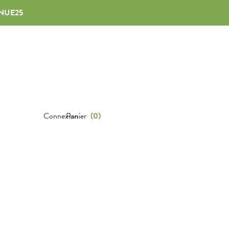
NUE25
Connexion
Panier
(
0
)