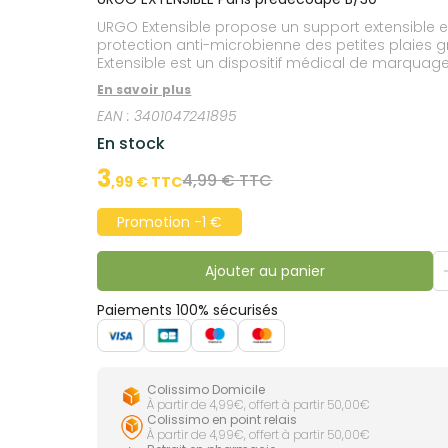
lourdes
Gencives
URGO Extensible propose un support extensible et
Hygiène
protection anti-microbienne des petites plaies
bucco-
Extensible est un dispositif médical de marquage
dentaire
En savoir plus
EAN :
3401047241895
En stock
3
4,99 € TTC
,
99
€ TTC
Promotion -1 €
Ajouter au panier
Paiements 100% sécurisés
Colissimo Domicile
À partir de 4,99€, offert à partir 50,00€
Colissimo en point relais
À partir de 4,99€, offert à partir 50,00€