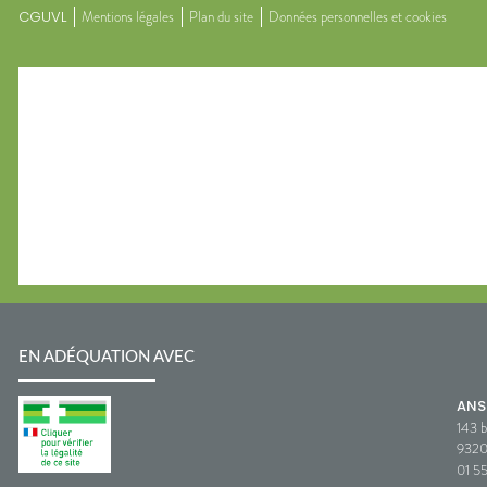
CGUVL
Mentions légales
Plan du site
Données personnelles et cookies
EN ADÉQUATION AVEC
AN
143 b
932
01 5