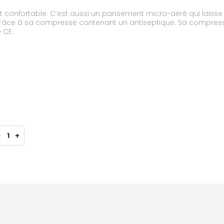
 confortable. C’est aussi un pansement micro-aéré qui laisse la
 grâce à sa compresse contenant un antiseptique. Sa compress
 CE.
-
1
+