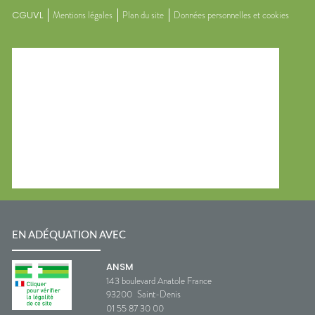
CGUVL
Mentions légales
Plan du site
Données personnelles et cookies
EN ADÉQUATION AVEC
ANSM
143 boulevard Anatole France
93200
Saint-Denis
01 55 87 30 00