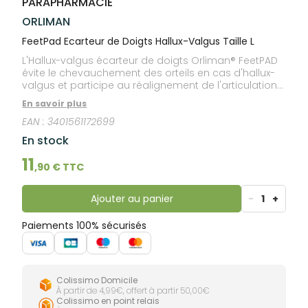
PARAPHARMACIE
lourdes
Gencives
ORLIMAN
Hygiène
bucco-
FeetPad Ecarteur de Doigts Hallux-Valgus Taille L
dentaire
L'Hallux-valgus écarteur de doigts Orliman® FeetPAD
évite le chevauchement des orteils en cas d'hallux-
valgus et participe au réalignement de l'articulation
métatarso-phalangienne en limitant la déviation du
En savoir plus
gros orteil. Il réduit les frictions, l'abrasion et les
EAN :
3401561172699
irritations entre les orteils.
En stock
11
,
90
€ TTC
Ajouter au panier
-
1
+
Paiements 100% sécurisés
Colissimo Domicile
À partir de 4,99€, offert à partir 50,00€
Colissimo en point relais