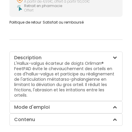
À partir de 4,99€, offert à partir 50,00€
Retrait en pharmacie
Offert
Politique de retour
Satisfait ou remboursé
Description
L'Hallux-valgus écarteur de doigts Orliman®
FeetPAD évite le chevauchement des orteils en
cas d'hallux-valgus et participe au réalignement
de l'articulation métatarso-phalangienne en
limitant la déviation du gros orteil. Il réduit les
frictions, l'abrasion et les irritations entre les
orteils.
Mode d'emploi
Contenu