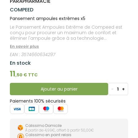
PARAPHARMACIE
lourdes
Gencives
COMPEED
Hygiène
bucco-
Pansement ampoules extrêmes x5
dentaire
Le Pansement Ampoules Extrême de Compeed est
conçu pour procurer un maximum de confort et
éliminer l'ampoule grâce à sa technologie
hydrocolloïde. Il hydrate l'ampoule et la ramollit
En savoir plus
jusqu'à sa disparition totale.
EAN :
3574660634297
En stock
11
,
50
€ TTC
Ajouter au panier
-
1
+
Paiements 100% sécurisés
Colissimo Domicile
À partir de 4,99€, offert à partir 50,00€
Colissimo en point relais