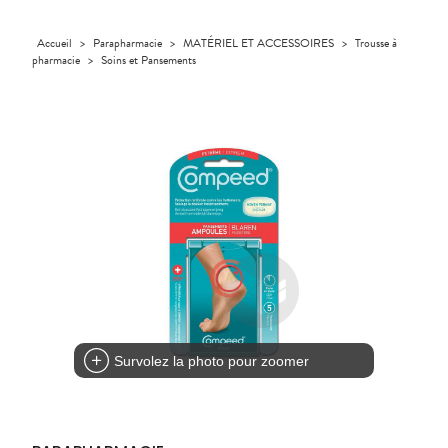
Etendre
Etendre
L'ACTUALITÉ
MESSAGERIE
vomissements
Mycoses
INTIMITÉ
stress
Compléments
CORPS-
INFORMATIONS
SANTÉ
SÉCURISÉE
Trousse à
alimentaires
CHEVEUX
UTILES
Spasmes
Piqûres
Vitamines
INTIMITÉ
Soins
pharmacie
Accueil
>
Parapharmacie
>
MATÉRIEL ET ACCESSOIRES
>
Trousse à
Etendre
VIDÉOS DE
SCAN
dentaires
- fatigue
Dispositifs
Cheveux
PHARMACIES
pharmacie
>
Soins et Pansements
Premiers soins
Vermifuges
DISPOSITIFS
D’ORDONNANCE
Sécheresses
MATÉRIEL ET
médicaux
Etendre
DE GARDE
MÉDICAUX
ACCESSOIRES
Corps
Verrues
Troubles
VOTRE
Trousse à
urinaires
MUSCLES -
Homme
Etendre
APPLICATION
ARTICULATIONS
pharmacie
DE SANTÉ
Solaire
NUTRITION
Douleurs
Etendre
Visage
articulaires
OPHTALMOLOGIE
Prévention
Etendre
Douleurs
cardio-
Conjonctivites
OREILLES
musculaires
vasculaire
Etendre
- NEZ -
Irritations
GORGE
Lavages
Maux
SANTÉ-
Etendre
oculaires
NUTRITION
de gorge
Sécheresses
Boissons
Rhumes
SEVRAGE
Etendre
des yeux
TABAGIQUE
- état
et
Aliments
grippaux
Gommes
SOINS
Etendre
DENTAIRES
Toux
Survolez la photo pour zoomer
Pastilles
grasses
TROUBLES DE
Soins
Etendre
Patchs
dentaires
Toux
LA
CIRCULATION
sèches
Sprays
Bains de
Jambes
bouche