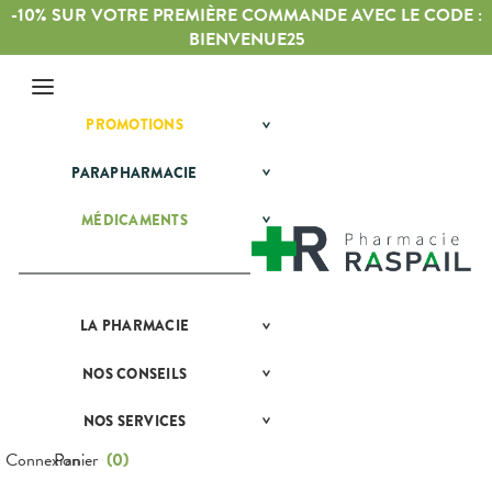
-10% SUR VOTRE PREMIÈRE COMMANDE AVEC LE CODE :
BIENVENUE25
Menu
PROMOTIONS
BÉBÉ-
Etendre
MAMAN
HYGIÈNE-
PARAPHARMACIE
BÉBÉ-
Etendre
Etendre
INTIMITÉ
MAMAN
MATÉRIEL ET
HYGIÈNE-
Bébé-
MÉDICAMENTS
ALLERGIES
Etendre
Etendre
Etendre
ACCESSOIRES
Maman
INTIMITÉ
Rhinites
AUTRES
Etendre
PHYTO-
MATÉRIEL ET
Hygiène
Etendre
AROMA-
DERMATOLOGIE
Vertiges
ACCESSOIRES
- Bien-
Etendre
BIO
être
DIGESTION
Acné
Auto-tests
MINCEUR-
Etendre
Etendre
SANTÉ-
- TRANSIT
Intimité
SPORT
LA
PHARMACIE
NOS
Etendre
Boutons de
Contention et
NUTRITION
-
GAMMES
DOULEURS
Brûlures
fièvre
Immobilisation
Minceur
PHYTO-
Sexualité
Etendre
Etendre
VÉTÉRINAIRE
d’estomac
- FIÈVRE
AROMA-
NOS
NOS
CONSEILS
NOS
Etendre
Brûlures, coups
Instruments
Sport
Soins
BIO
SPÉCIALITÉS
CONSEILS
VISAGE-
Constipation
Aspirine
de soleil
FORME
et
dentaires
Etendre
SANTÉ
CORPS-
-
Equipements
SANTÉ-
Bio
NOS
NOS SERVICES
PRISE
Etendre
Cuir chevelu
Ibuprofène
Diarrhées
Etendre
CHEVEUX
VITALITÉ
NUTRITION
SERVICES
COMPRENEZ
DE
Maintien à
Phyto-
VOS
RENDEZ-
Paracétamol
Irritations -
Digestion
Connexion
Panier
(
0
)
HOMÉOPATHIE
Seniors
VÉTÉRINAIRE
Boissons et
domicile
Aroma
NOTRE
Etendre
MALADIES
VOUS
démangeaisons
Aliments
ÉQUIPE
Nausées -
Sommeil -
HYGIÈNE-
Orthopédie
Vétérinaire
VISAGE-