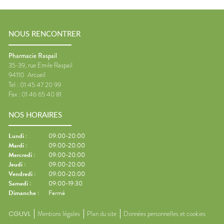
NOUS RENCONTRER
Pharmacie Raspail
35-39, rue Emile Raspail
94110
Arcueil
Tel :
01 45 47 20 99
Fax :
01 46 65 40 81
NOS HORAIRES
Lundi
:
09:00-20:00
Mardi
:
09:00-20:00
Mercredi
:
09:00-20:00
Jeudi
:
09:00-20:00
Vendredi
:
09:00-20:00
Samedi
:
09:00-19:30
Dimanche
:
Fermé
CGUVL
Mentions légales
Plan du site
Données personnelles et cookies