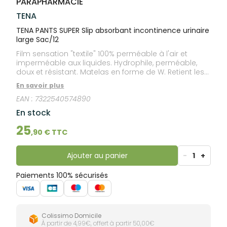
PARAPHARMACIE
lourdes
Gencives
TENA
Hygiène
bucco-
TENA PANTS SUPER Slip absorbant incontinence urinaire
dentaire
large Sac/12
Film sensation "textile" 100% perméable à l'air et
imperméable aux liquides. Hydrophile, perméable,
doux et résistant. Matelas en forme de W. Retient les
liquides et l'humidité dans la protection.
En savoir plus
EAN :
7322540574890
En stock
25
,
90
€ TTC
Ajouter au panier
-
1
+
Paiements 100% sécurisés
Colissimo Domicile
À partir de 4,99€, offert à partir 50,00€