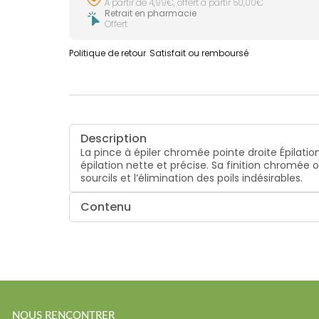
À partir de 4,99€, offert à partir 50,00€
Retrait en pharmacie
Offert
Politique de retour
Satisfait ou remboursé
Description
La pince à épiler chromée pointe droite Épilation
épilation nette et précise. Sa finition chromée o
sourcils et l’élimination des poils indésirables.
Contenu
NOUS RENCONTRER