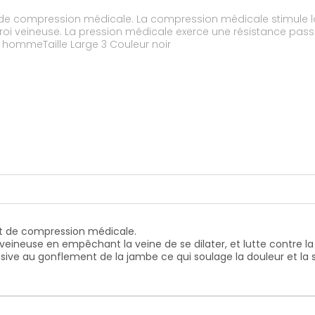
t de compression médicale. La compression médicale stimule l
ment de la jambe ce qui soulage la
r hommeTaille Large 3 Couleur noir
it de compression médicale.
eineuse en empêchant la veine de se dilater, et lutte contre la 
ssive au gonflement de la jambe ce qui soulage la douleur et l