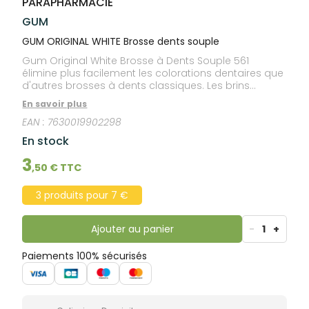
PARAPHARMACIE
lourdes
Gencives
GUM
Hygiène
bucco-
GUM ORIGINAL WHITE Brosse dents souple
dentaire
Gum Original White Brosse à Dents Souple 561
élimine plus facilement les colorations dentaires que
d'autres brosses à dents classiques. Les brins
recouverts d'un élastomère spécial, aident les dents
En savoir plus
à retrouver leur blancheur naturelle, éliminant
EAN :
7630019902298
efficacement et en douceur la plaque et les
colorations de la surface de la dent, tout en
En stock
favorisant la santé bucco-dentaire. Il est conseillé
d'utiliser le dentifrice Gum Original White en
3
,
50
€ TTC
complément. Efficacité testée cliniquement.
3 produits pour 7 €
Ajouter au panier
-
1
+
Paiements 100% sécurisés