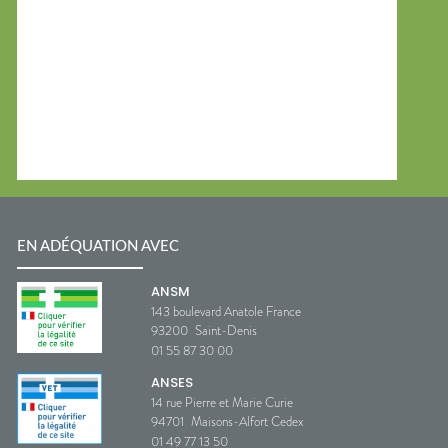
EN ADÉQUATION AVEC
ANSM
143 boulevard Anatole France
93200
Saint-Denis
01 55 87 30 00
ANSES
14 rue Pierre et Marie Curie
94701
Maisons-Alfort Cedex
01 49 77 13 50