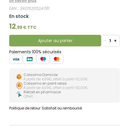
lourdes
En savoir plus
hygiénique, il aide le nourrisson à respirer, manger,
Gencives
EAN :
3401520524781
dormir normalement et à se sentir mieux. Sa forme
Hygiène
ergonomique et sa texture assurent une bonne prise
En stock
bucco-
en main.
dentaire
12
,
99
€ TTC
Ajouter au panier
-
1
+
Paiements 100% sécurisés
Colissimo Domicile
À partir de 4,99€, offert à partir 50,00€
Colissimo en point relais
À partir de 4,99€, offert à partir 50,00€
Retrait en pharmacie
Offert
Politique de retour
Satisfait ou remboursé