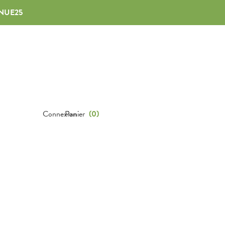
NUE25
Connexion
Panier
(
0
)