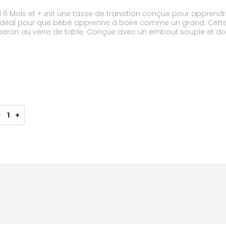
Mois et + est une tasse de transition conçue pour apprendre
n idéal pour que bébé apprenne à boire comme un grand. Cette
eron au verre de table. Conçue avec un embout souple et doux
 se renverse, cette tasse encourage bébé dans son autonomie. 
 forme cintrée est idéale pour les petites mains des bébés.
-
1
+