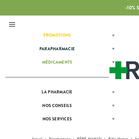
-10%
Menu
PROMOTIONS
BÉBÉ-
Etendre
MAMAN
HYGIÈNE-
PARAPHARMACIE
BÉBÉ-
Etendre
Etendre
INTIMITÉ
MAMAN
MATÉRIEL ET
HYGIÈNE-
Bébé-
MÉDICAMENTS
ALLERGIES
Etendre
Etendre
Etendre
ACCESSOIRES
Maman
INTIMITÉ
Rhinites
AUTRES
Etendre
PHYTO-
MATÉRIEL ET
Hygiène
Etendre
AROMA-
DERMATOLOGIE
Vertiges
ACCESSOIRES
- Bien-
Etendre
BIO
être
DIGESTION
Acné
Auto-tests
MINCEUR-
Etendre
Etendre
SANTÉ-
- TRANSIT
Intimité
SPORT
LA
PHARMACIE
NOS
Etendre
Boutons de
Contention et
NUTRITION
-
GAMMES
DOULEURS
Brûlures
fièvre
Immobilisation
Minceur
PHYTO-
Sexualité
Etendre
Etendre
VÉTÉRINAIRE
d’estomac
- FIÈVRE
AROMA-
NOS
NOS
CONSEILS
NOS
Etendre
Brûlures, coups
Instruments
Sport
Soins
BIO
SPÉCIALITÉS
CONSEILS
VISAGE-
Constipation
Aspirine
de soleil
FORME
et
dentaires
Etendre
SANTÉ
CORPS-
-
Equipements
SANTÉ-
Bio
NOS
NOS SERVICES
PRISE
Etendre
Cuir chevelu
Ibuprofène
Diarrhées
Etendre
CHEVEUX
VITALITÉ
NUTRITION
SERVICES
COMPRENEZ
DE
Maintien à
Phyto-
VOS
RENDEZ-
Paracétamol
Irritations -
Digestion
HOMÉOPATHIE
Seniors
VÉTÉRINAIRE
Boissons et
domicile
Aroma
NOTRE
Etendre
MALADIES
VOUS
démangeaisons
Aliments
ÉQUIPE
Nausées -
Sommeil -
HYGIÈNE-
Orthopédie
Vétérinaire
VISAGE-
Accueil
>
Parapharmacie
>
BÉBÉ-MAMAN
>
Bébé-Maman
>
Ac