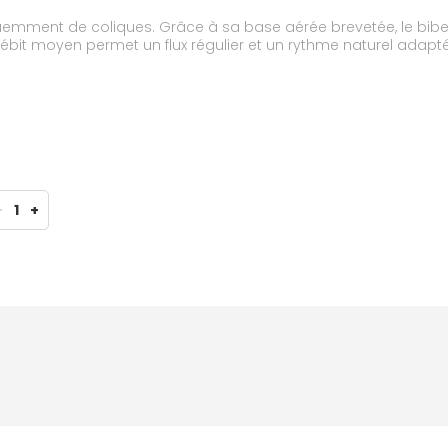
uemment de coliques. Grâce à sa base aérée brevetée, le biber
débit moyen permet un flux régulier et un rythme naturel adapt
-
1
+