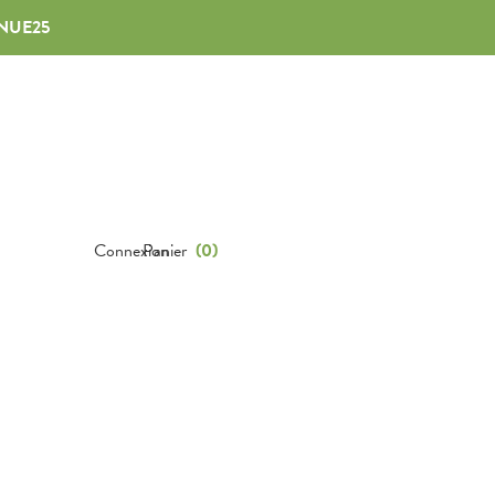
NUE25
Connexion
Panier
(
0
)