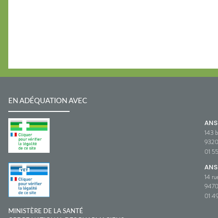
EN ADÉQUATION AVEC
AN
143 b
932
01 5
ANS
14 ru
9470
01 49
MINISTÈRE DE LA SANTÉ