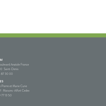
SM
oulevard Anatole France
00
Saint-Denis
5 87 30 00
ES
e Pierre et Marie Curie
1
Maisons-Alfort Cedex
 77 13 50