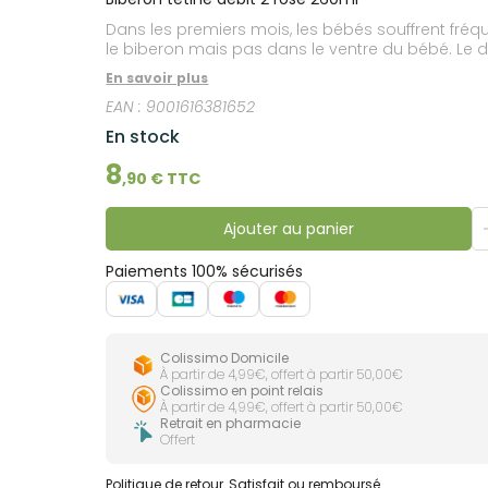
lourdes
Gencives
Dans les premiers mois, les bébés souffrent fréq
Hygiène
le biberon mais pas dans le ventre du bébé. Le 
bucco-
dentaire
En savoir plus
EAN :
9001616381652
En stock
8
,
90
€ TTC
Ajouter au panier
Paiements 100% sécurisés
Colissimo Domicile
À partir de 4,99€, offert à partir 50,00€
Colissimo en point relais
À partir de 4,99€, offert à partir 50,00€
Retrait en pharmacie
Offert
Politique de retour
Satisfait ou remboursé