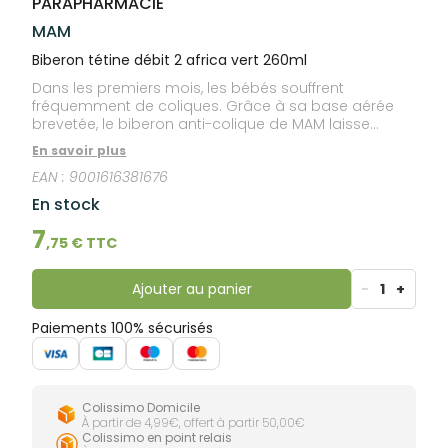
PARAPHARMACIE
lourdes
Gencives
MAM
Hygiène
bucco-
Biberon tétine débit 2 africa vert 260ml
dentaire
Dans les premiers mois, les bébés souffrent
fréquemment de coliques. Grâce à sa base aérée
brevetée, le biberon anti-colique de MAM laisse
entrer l'air dans le biberon mais pas dans le ventre
En savoir plus
du bébé. Le débit moyen permet un flux régulier et un
EAN :
9001616381676
rythme naturel adaptés aux bébés de plus de 2
mois.
En stock
7
,
75
€ TTC
Ajouter au panier
-
1
+
Paiements 100% sécurisés
Colissimo Domicile
À partir de 4,99€, offert à partir 50,00€
Colissimo en point relais