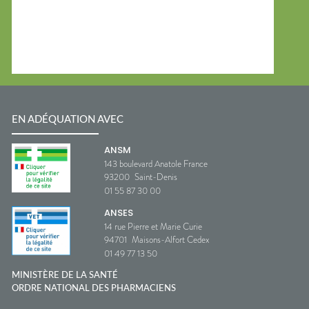
EN ADÉQUATION AVEC
ANSM
143 boulevard Anatole France
93200
Saint-Denis
01 55 87 30 00
ANSES
14 rue Pierre et Marie Curie
94701
Maisons-Alfort Cedex
01 49 77 13 50
MINISTÈRE DE LA SANTÉ
ORDRE NATIONAL DES PHARMACIENS