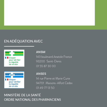
EN ADÉQUATION AVEC
ANSM
143 boulevard Anatole France
93200
Saint-Denis
01 55 87 30 00
ANSES
14 rue Pierre et Marie Curie
94701
Maisons-Alfort Cedex
01 49 77 13 50
MINISTÈRE DE LA SANTÉ
ORDRE NATIONAL DES PHARMACIENS