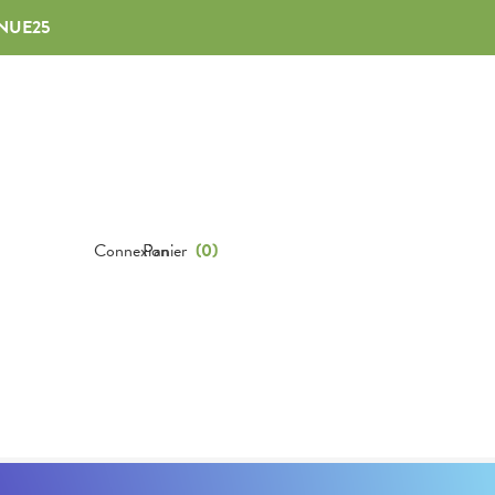
NUE25
Connexion
Panier
(
0
)