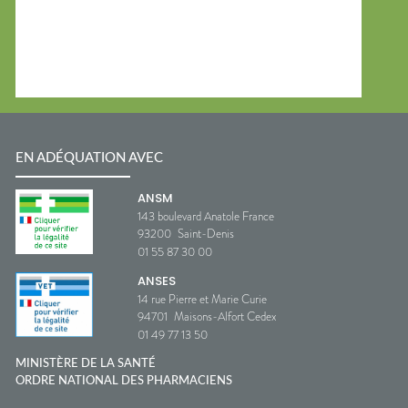
EN ADÉQUATION AVEC
ANSM
143 boulevard Anatole France
93200
Saint-Denis
01 55 87 30 00
ANSES
14 rue Pierre et Marie Curie
94701
Maisons-Alfort Cedex
01 49 77 13 50
MINISTÈRE DE LA SANTÉ
ORDRE NATIONAL DES PHARMACIENS