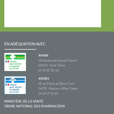
EN ADÉQUATION AVEC
ANSM
143 boulevard Anatole France
93200
Saint-Denis
01 55 87 30 00
ANSES
14 rue Pierre et Marie Curie
94701
Maisons-Alfort Cedex
01 49 77 13 50
MINISTÈRE DE LA SANTÉ
ORDRE NATIONAL DES PHARMACIENS