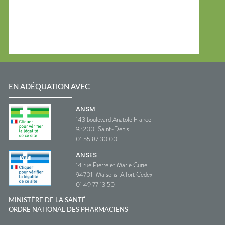
EN ADÉQUATION AVEC
ANSM
143 boulevard Anatole France
93200
Saint-Denis
01 55 87 30 00
ANSES
14 rue Pierre et Marie Curie
94701
Maisons-Alfort Cedex
01 49 77 13 50
MINISTÈRE DE LA SANTÉ
ORDRE NATIONAL DES PHARMACIENS