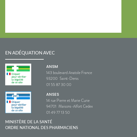
EN ADÉQUATION AVEC
ANSM
143 boulevard Anatole France
93200
Saint-Denis
01 55 87 30 00
ANSES
14 rue Pierre et Marie Curie
94701
Maisons-Alfort Cedex
01 49 77 13 50
MINISTÈRE DE LA SANTÉ
ORDRE NATIONAL DES PHARMACIENS