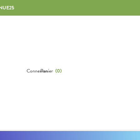
NUE25
Connexion
Panier
(
0
)